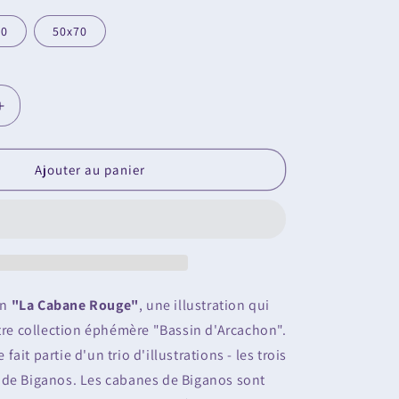
40
50x70
Augmenter
la
quantité
de
Ajouter au panier
Illustration
&quot;La
Cabane
;
Rouge&quot;
on
"La Cabane Rouge"
, une illustration qui
otre collection éphémère "Bassin d'Arcachon".
ait partie d'un trio d'illustrations - les trois
 de Biganos. Les cabanes de Biganos sont