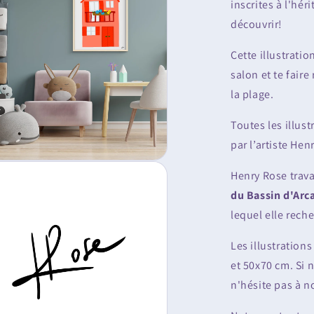
inscrites à l'hé
découvrir!
Cette illustratio
salon et te fair
la plage.
Toutes les illus
par l’artiste Hen
Henry Rose trava
du Bassin d'Arc
lequel elle rech
Les illustration
et 50x70 cm. Si 
n'hésite pas à 