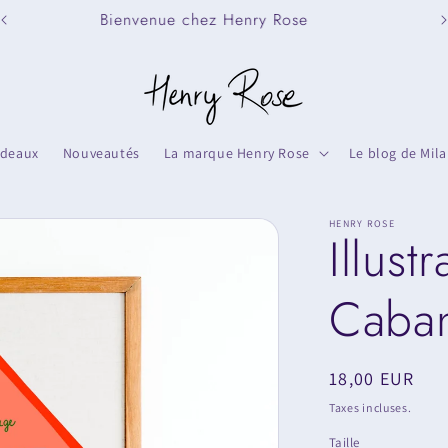
Le concept store des petits moments
deaux
Nouveautés
La marque Henry Rose
Le blog de Mila
HENRY ROSE
Illust
Caba
Prix
18,00 EUR
habituel
Taxes incluses.
Taille