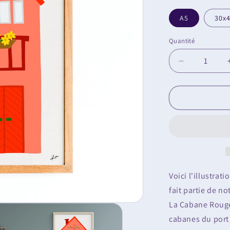
A5
30x
Quantité
Réduire
la
quantité
de
Illustration
&quot;La
Cabane
Rouge&quot
Voici l'illustrati
fait partie de n
La Cabane Rouge f
cabanes du port