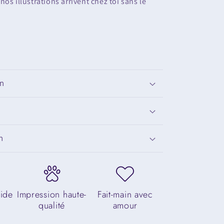
os illustrations arrivent chez toi sans le
on
n
cide
Impression haute-
Fait-main avec
qualité
amour